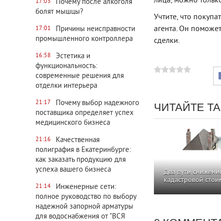
лица, можно тольк
Почему после алкоголя
17:03
болят мышцы?
Учтите, что покупа
агента. Он поможе
Причины неисправности
17:01
промышленного контроллера
сделки.
Эстетика и
16:58
функциональность:
современные решения для
отделки интерьера
Почему выбор надежного
21:17
ЧИТАЙТЕ Т
поставщика определяет успех
медицинского бизнеса
Качественная
21:16
полиграфия в Екатеринбурге:
как заказать продукцию для
успеха вашего бизнеса
Два пути снижени
кадастровой стои
Инженерные сети:
21:14
полное руководство по выбору
надежной запорной арматуры
для водоснабжения от "ВСЯ