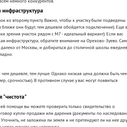
овсем немного конкурентов.
и инфраструктура
ок ко второму пункту. Важно, чтобы к участку были подведены
 ближе они будут, тем дешевле обойдется подключение). Еще 
очки зрения участок рядом с М7 - идеальный вариант). Если вас
кая инфраструктура, обратите внимание на Орехово-Зуево. Сам
далеко от Москвы, и добираться до столичной школы ежедне
ладно.
: чем дешевле, тем лучше. Однако низкая цена должна быть че
р, срочностью). В противном случае у вас могут появиться
 "чистота"
ней помощи вы можете проверить только свидетельство о
оговор купли-продажи или дарения (документы по наследован
Уточнить, не заложена ли земля и не претендуют ли на нее др