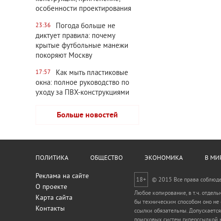
особенности проектирования
Погода больше не
23:36
диктует правила: почему
крытые футбольные манежи
покоряют Москву
Как мыть пластиковые
17:57
окна: полное руководство по
уходу за ПВХ-конструкциями
Больше новостей
ПОЛИТИКА
ОБЩЕСТВО
ЭКОНОМИКА
В МИ
Реклама на сайте
18+
© 2015 Все права соблюд
О проекте
Любое копирование, в т.ч. отдел
Карта сайта
бы техническим способом оно не
Контакты
ссылки обязательны. Допускается
поисковых систем гиперссылкой н