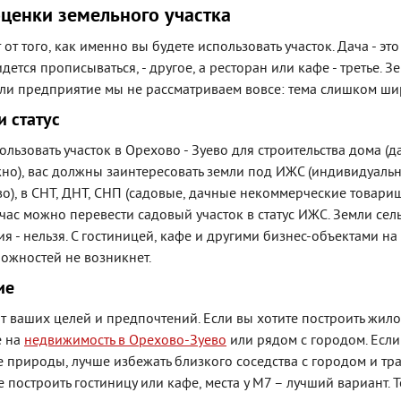
оценки земельного участка
от того, как именно вы будете использовать участок. Дача - это
дется прописываться, - другое, а ресторан или кафе - третье. З
или предприятие мы не рассматриваем вовсе: тема слишком ши
и статус
ользовать участок в Орехово - Зуево для строительства дома (д
жно), вас должны заинтересовать земли под ИЖС (индивидуаль
во), в СНТ, ДНТ, СНП (садовые, дачные некоммерческие товари
йчас можно перевести садовый участок в статус ИЖС. Земли сел
 - нельзя. С гостиницей, кафе и другими бизнес-объектами на
ложностей не возникнет.
ие
от ваших целей и предпочтений. Если вы хотите построить жило
е на
недвижимость в Орехово-Зуево
или рядом с городом. Если
 природы, лучше избежать близкого соседства с городом и тра
 построить гостиницу или кафе, места у М7 – лучший вариант. 