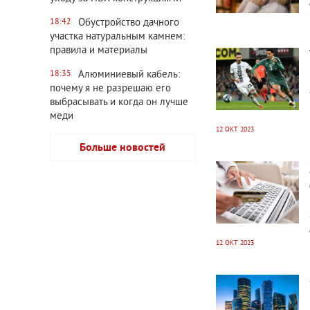
Обустройство дачного
18:42
участка натуральным камнем:
2635
0
правила и материалы
Алюминиевый кабель:
18:35
почему я не разрешаю его
выбрасывать и когда он лучше
меди
12 ОКТ 2023
Больше новостей
2821
0
12 ОКТ 2023
2648
0