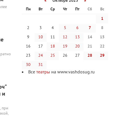
«
Октябрь 2023
»
олее
Пн
Вт
Ср
Чт
Пт
Сб
Вс
1
2
3
4
5
6
7
8
9
10
11
12
13
14
15
ие
16
17
18
19
20
21
22
уратно
23
24
25
26
27
28
29
30
31
Все
театры
на www.vashdosug.ru
юч"
 и
, при
вкой,