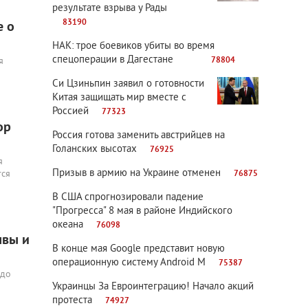
результате взрыва у Рады
83190
е о
НАК: трое боевиков убиты во время
спецоперации в Дагестане
78804
я
Си Цзиньпин заявил о готовности
Китая защищать мир вместе с
Россией
77323
ор
Россия готова заменить австрийцев на
Голанских высотах
76925
я
Призыв в армию на Украине отменен
тся
76875
В США спрогнозировали падение
"Прогресса" 8 мая в районе Индийского
океана
76098
чвы и
В конце мая Google представит новую
операционную систему Android M
75387
 до
Украинцы За Евроинтеграцию! Начало акций
протеста
74927