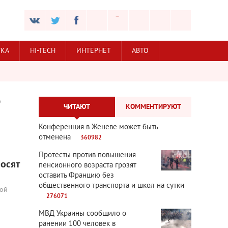
УКА
HI-TECH
ИНТЕРНЕТ
АВТО
Ф
ЧИТАЮТ
КОММЕНТИРУЮТ
Конференция в Женеве может быть
отменена
360982
Протесты против повышения
осят
пенсионного возраста грозят
оставить Францию без
общественного транспорта и школ на сутки
вой
276071
МВД Украины сообщило о
ранении 100 человек в