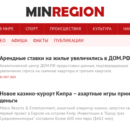
В МИРЕ
СПОРТ
ПРОИСШЕСТВИЯ
КУЛЬТУРА
НА
ЕО
АФИША
ФАКТЫ
ПУБЛИКАЦИИ
Арендные ставки на жилье увеличились в ДОМ.Р
Аналитический центр ДОМ.РФ предоставил данные, подтверждающие
увеличение спроса на съемные квартиры в третьем квартале.
31 ОКТ 2023
Новое казино-курорт Кипра – азартные игры прин
деньги
Melco Resorts & Entertainment, азиатский оператор казино, запустил с
первый проект в Европе на острове Кипр. Инвестиции в "Город грез
Средиземноморья" составили более 600 млн евро ($662 млн),