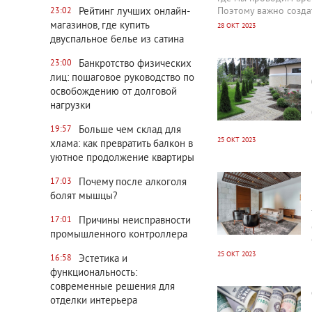
Рейтинг лучших онлайн-
Поэтому важно созда
23:02
магазинов, где купить
28 ОКТ 2023
двуспальное белье из сатина
3550
0
Банкротство физических
23:00
лиц: пошаговое руководство по
освобождению от долговой
нагрузки
Больше чем склад для
19:57
25 ОКТ 2023
хлама: как превратить балкон в
уютное продолжение квартиры
3678
0
Почему после алкоголя
17:03
болят мышцы?
Причины неисправности
17:01
промышленного контроллера
25 ОКТ 2023
Эстетика и
16:58
функциональность:
3007
0
современные решения для
отделки интерьера