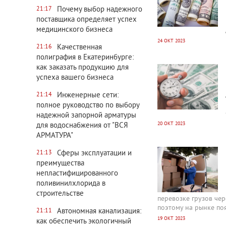
Почему выбор надежного
21:17
поставщика определяет успех
медицинского бизнеса
24 ОКТ 2023
Качественная
21:16
полиграфия в Екатеринбурге:
3372
0
как заказать продукцию для
успеха вашего бизнеса
Инженерные сети:
21:14
полное руководство по выбору
надежной запорной арматуры
20 ОКТ 2023
для водоснабжения от "ВСЯ
АРМАТУРА"
2911
0
Сферы эксплуатации и
21:13
преимущества
непластифицированного
поливинилхлорида в
строительстве
перевозке грузов че
поэтому на рынке поя
Автономная канализация:
21:11
19 ОКТ 2023
как обеспечить экологичный