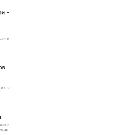
ли –
сти и
ов
 из-за
н
ожете
угими