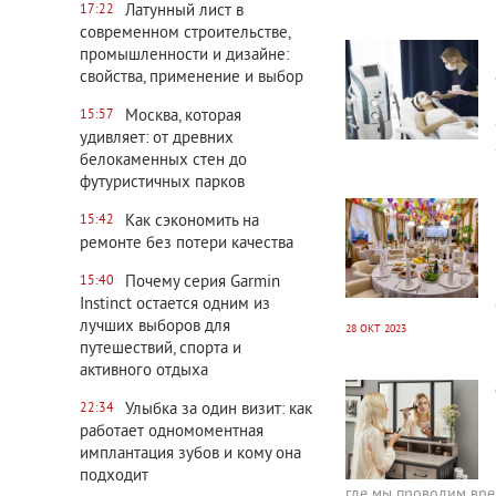
Латунный лист в
17:22
7895
0
современном строительстве,
промышленности и дизайне:
свойства, применение и выбор
Москва, которая
15:57
удивляет: от древних
белокаменных стен до
футуристичных парков
3570
0
Как сэкономить на
15:42
ремонте без потери качества
Почему серия Garmin
15:40
Instinct остается одним из
лучших выборов для
28 ОКТ 2023
путешествий, спорта и
активного отдыха
5025
0
Улыбка за один визит: как
22:34
работает одномоментная
имплантация зубов и кому она
подходит
где мы проводим врем