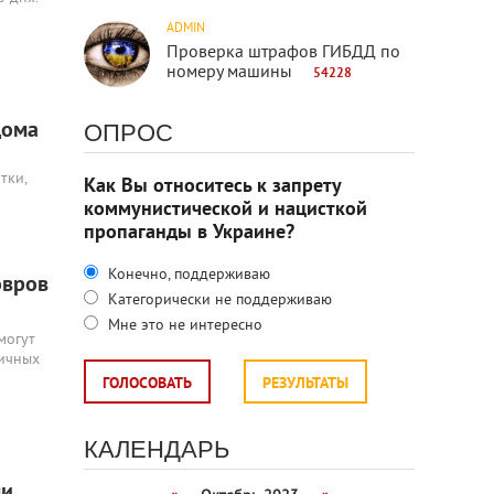
ADMIN
Проверка штрафов ГИБДД по
номеру машины
54228
дома
ОПРОС
тки,
Как Вы относитесь к запрету
коммунистической и нацисткой
пропаганды в Украине?
Конечно, поддерживаю
овров
Категорически не поддерживаю
Мне это не интересно
могут
личных
ГОЛОСОВАТЬ
РЕЗУЛЬТАТЫ
КАЛЕНДАРЬ
ли