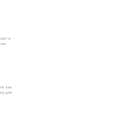
озит и
тим
ом, как
ку для