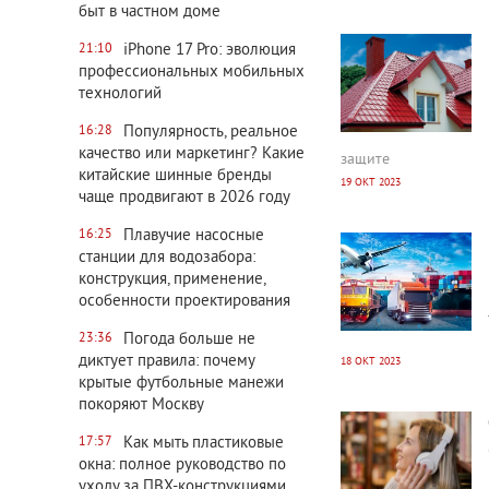
быт в частном доме
2992
0
iPhone 17 Pro: эволюция
21:10
профессиональных мобильных
технологий
Популярность, реальное
16:28
качество или маркетинг? Какие
защите
китайские шинные бренды
19 ОКТ 2023
чаще продвигают в 2026 году
2756
0
Плавучие насосные
16:25
станции для водозабора:
конструкция, применение,
особенности проектирования
Погода больше не
23:36
диктует правила: почему
18 ОКТ 2023
крытые футбольные манежи
2809
0
покоряют Москву
Как мыть пластиковые
17:57
окна: полное руководство по
уходу за ПВХ-конструкциями