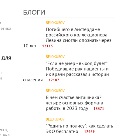
БЛОГИ
 -
BELOKUROV
метика
Погибшего в Амстердаме
российского коллекционера
Левина смогли опознать через
10 лет
13115
 для
BELOKUROV
"Если не умер - выход будет":
Победившие рак пациенты и
ют
их врачи рассказали истории
и
спасения
12187
BELOKUROV
В чем счастье айтишника?
четыре основных формата
работы в 2023 году
13371
BELOKUROV
"Родить по полису": как сделать
сто,
ЭКО бесплатно
12469
о дня.