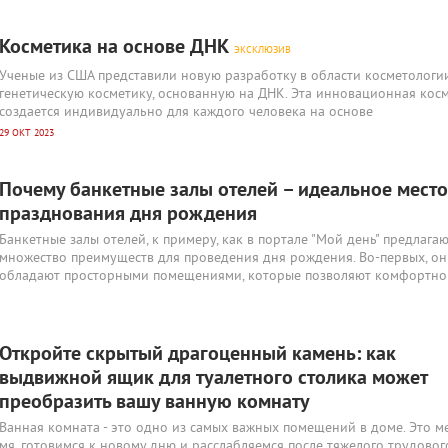
Косметика на основе ДНК
ЭКСКЛЮЗИВ
Ученые из США представили новую разработку в области косметологии
генетическую косметику, основанную на ДНК. Эта инновационная кос
создается индивидуально для каждого человека на основе
29 ОКТ 2023
Почему банкетные залы отелей – идеальное место
празднования дня рождения
Банкетные залы отелей, к примеру, как в портале "Мой день" предлага
множество преимуществ для проведения дня рождения. Во-первых, он
обладают просторными помещениями, которые позволяют комфортно
Откройте скрытый драгоценный камень: как
выдвижной ящик для туалетного столика может
преобразить вашу ванную комнату
Ванная комната - это одно из самых важных помещений в доме. Это ме
я, готовимся к новому дню и расслабляемся после тяжелого трудовог