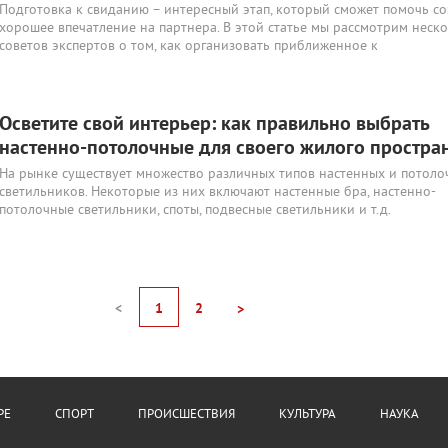
Подготовка к свиданию – интересный этап, который сможет помочь со
хорошее впечатление на партнера. В этой статье мы рассмотрим неск
советов экспертов о том, как организовать приближенное к
Осветите свой интерьер: как правильно выбрать
настенно-потолочные для своего жилого простра
На рынке существует множество различных типов настенных и потоло
светильников. Некоторые из них включают настенные бра, настенно-
потолочные светильники, споты, подвесные светильники и т.д.
<
1
2
>
РЕ
СПОРТ
ПРОИСШЕСТВИЯ
КУЛЬТУРА
НАУКА