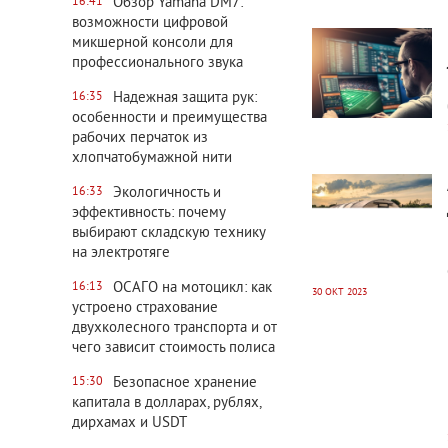
Обзор Yamaha DM7:
16:41
4030
0
возможности цифровой
микшерной консоли для
профессионального звука
Надежная защита рук:
16:35
особенности и преимущества
рабочих перчаток из
хлопчатобумажной нити
3812
0
Экологичность и
16:33
эффективность: почему
выбирают складскую технику
на электротяге
ОСАГО на мотоцикл: как
16:13
30 ОКТ 2023
устроено страхование
двухколесного транспорта и от
3117
0
чего зависит стоимость полиса
Безопасное хранение
15:30
капитала в долларах, рублях,
дирхамах и USDT