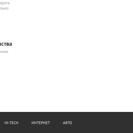
здать
олько
нства
чных
HI-TECH
ИНТЕРНЕТ
АВТО