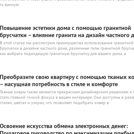
ть ванную
Повышение эстетики дома с помощью гранитной
брусчатки – влияние гранита на дизайн частного 
В этой статье мы рассмотрим преимущества использования гранитной
брусчатки в дизайне частного дома, различные типы гранитной брусча
как выбрать подходящую гранитную брусчатку для вашего дома, а
Преобразите свою квартиру с помощью тканых к
– насущная потребность в стиле и комфорте
Тканые ковры также являются прекрасным дизайнерским решением и 
стать главной точкой фокуса в вашем интерьере. Они доступны в раз
стилях, цветах и узорах, что позволяет подобрать ковер в
Освоение искусства обмена электронных денег:
Пошаговое руководство по максимизации прибы