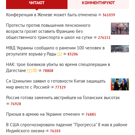
ЧИТАЮТ
КОММЕНТИРУЮТ
Конференция в Женеве может быть отменена
361039
Протесты против повышения пенсионного
возраста грозят оставить Францию без
общественного транспорта и школ на сутки
276151
МВД Украины сообщило о ранении 100 человек в
результате взрыва у Рады
83206
НАК: трое боевиков убиты во время спецоперации в
Дагестане
78808
Си Цзиньпин заявил о готовности Китая защищать
мир вместе с Россией
77329
Россия готова заменить австрийцев на Голанских высотах
76928
Призыв в армию на Украине отменен
76885
В США спрогнозировали падение "Прогресса" 8 мая в районе
Индийского океана
76103