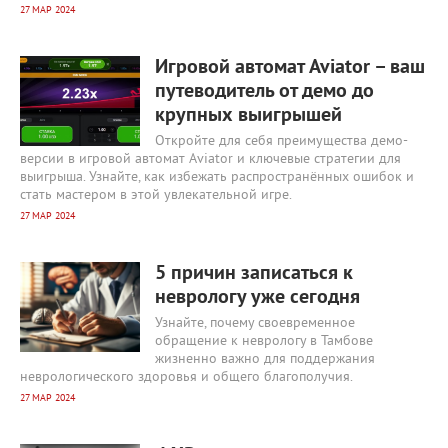
27 МАР 2024
2136
0
Игровой автомат Aviator – ваш
путеводитель от демо до
крупных выигрышей
Откройте для себя преимущества демо-
версии в игровой автомат Aviator и ключевые стратегии для
выигрыша. Узнайте, как избежать распространённых ошибок и
стать мастером в этой увлекательной игре.
27 МАР 2024
2382
0
5 причин записаться к
неврологу уже сегодня
Узнайте, почему своевременное
обращение к неврологу в Тамбове
жизненно важно для поддержания
неврологического здоровья и общего благополучия.
27 МАР 2024
2877
0