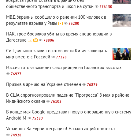
возраста грозят оставить Францию без
общественного транспорта и школ на сутки
276130
МВД Украины сообщило о ранении 100 человек в
результате взрыва у Рады
83200
НАК: трое боевиков убиты во время спецоперации в
Дагестане
78806
Си Цзиньпин заявил о готовности Китая защищать
мир вместе с Россией
77328
Россия готова заменить австрийцев на Голанских высотах
76927
Призыв в армию на Украине отменен
76879
В США спрогнозировали падение "Прогресса" 8 мая в районе
Индийского океана
76102
В конце мая Google представит новую операционную систему
Android M
75389
Украинцы За Евроинтеграцию! Начало акций протеста
74928