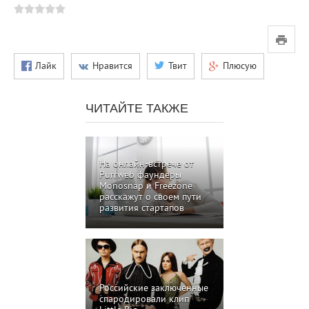
Лайк
Нравится
Твит
Плюсую
ЧИТАЙТЕ ТАКЖЕ
На онлайн-встрече от
Purrweb фаундеры
Monosnap и Freezone
расскажут о своем пути
развития стартапов
Российские заключенные
спародировали клип