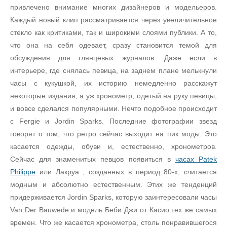
привлечено внимание многих дизайнеров и модельеров.
Каждый новый клип рассматривается через увеличительное
стекло как критиками, так и широкими слоями публики. А то,
что она на себя одевает, сразу становится темой для
обсуждения для глянцевых журналов. Даже если в
интерьере, где снялась певица, на заднем плане мелькнули
часы с кукушкой, их историю немедленно расскажут
некоторые издания, а уж хронометр, одетый на руку певицы,
и вовсе сделался популярными. Нечто подобное происходит
с Fergie и Jordin Sparks. Последние фотографии звезд
говорят о том, что ретро сейчас выходит на пик моды. Это
касается одежды, обуви и, естественно, хронометров.
Сейчас для знаменитых певцов появиться в
часах Patek
Philippe
или Лакруа , созданных в период 80-х, считается
модным и абсолютно естественным. Этих же тенденций
придерживается Jordin Sparks, которую заинтересовали часы
Van Der Bauwede и модель Беби Джи от Касио тех же самых
времен. Что же касается хронометра, столь понравившегося