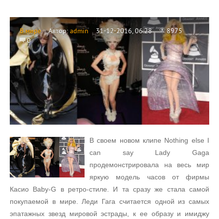
В мире
Автор:
admin
31-12-2016, 06:28
8975
0
В своем новом клипе Nothing else I
can say Lady Gaga
продемонстрировала на весь мир
яркую модель часов от фирмы
Касио Baby-G в ретро-стиле. И та сразу же стала самой
покупаемой в мире. Леди Гага считается одной из самых
эпатажных звезд мировой эстрады, к ее образу и имиджу