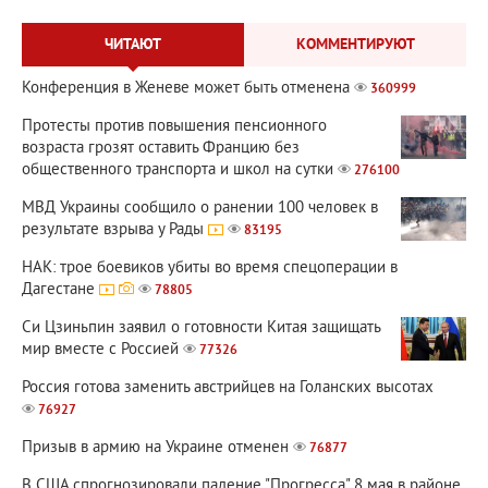
ЧИТАЮТ
КОММЕНТИРУЮТ
Конференция в Женеве может быть отменена
360999
Протесты против повышения пенсионного
возраста грозят оставить Францию без
общественного транспорта и школ на сутки
276100
МВД Украины сообщило о ранении 100 человек в
результате взрыва у Рады
83195
НАК: трое боевиков убиты во время спецоперации в
Дагестане
78805
Си Цзиньпин заявил о готовности Китая защищать
мир вместе с Россией
77326
Россия готова заменить австрийцев на Голанских высотах
76927
Призыв в армию на Украине отменен
76877
В США спрогнозировали падение "Прогресса" 8 мая в районе