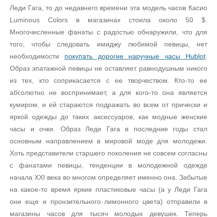
Леди Гага, то до недавнего времени эта модель часов Касио
Luminous Colors в магазинах стоила около 50 $.
Многочисленные фанаты с радостью обнаружили, что для
того, чтобы следовать имиджу любимой певицы, нет
необходимости
покупать дорогие наручные часы Hublot
.
Образ эпатажной певицы не оставляет равнодушным никого
из тех, кто соприкасается с ее творчеством. Кто-то ее
абсолютно не воспринимает, а для кого-то она является
кумиром, и ей стараются подражать во всем от прически и
яркой одежды до таких аксессуаров, как модные женские
часы и очки. Образ Леди Гага в последние годы стал
основным направлением в мировой моде для молодежи.
Хоть представители старшего поколения не совсем согласны
с фанатами певицы, тенденции в молодежной одежде
начала XXI века во многом определяет именно она. Забытые
на какое-то время яркие пластиковые часы (а у Леди Гага
они еще и пронзительного лимонного цвета) отправили в
магазины часов для тысяч молодых девушек. Теперь