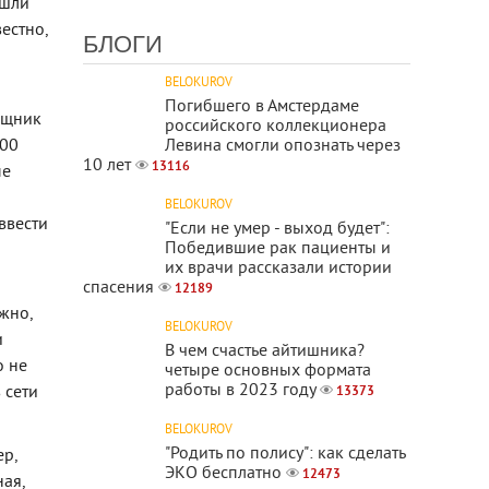
ашли
естно,
БЛОГИ
BELOKUROV
Погибшего в Амстердаме
ощник
российского коллекционера
100
Левина смогли опознать через
10 лет
13116
ые
BELOKUROV
ввести
"Если не умер - выход будет":
Победившие рак пациенты и
их врачи рассказали истории
ю
спасения
12189
жно,
BELOKUROV
и
В чем счастье айтишника?
о не
четыре основных формата
работы в 2023 году
 сети
13373
BELOKUROV
"Родить по полису": как сделать
ер,
ЭКО бесплатно
12473
ая,