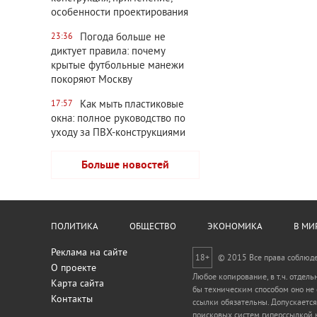
особенности проектирования
Погода больше не
23:36
диктует правила: почему
крытые футбольные манежи
покоряют Москву
Как мыть пластиковые
17:57
окна: полное руководство по
уходу за ПВХ-конструкциями
Больше новостей
ПОЛИТИКА
ОБЩЕСТВО
ЭКОНОМИКА
В МИ
Реклама на сайте
18+
© 2015 Все права соблюд
О проекте
Любое копирование, в т.ч. отдел
Карта сайта
бы техническим способом оно не
Контакты
ссылки обязательны. Допускается
поисковых систем гиперссылкой н