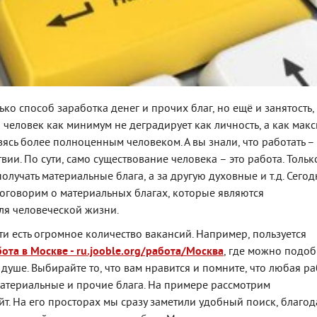
лько способ заработка денег и прочих благ, но ещё и занятость,
 человек как минимум не деградирует как личность, а как мак
вясь более полноценным человеком. А вы знали, что работать – 
твии. По сути, само существование человека – это работа. Тольк
олучать материальные блага, а за другую духовные и т.д. Сегод
оговорим о материальных благах, которые являются
ля человеческой жизни.
ти есть огромное количество вакансий. Например, пользуется
ота в Москве - ru.jooble.org/работа/Москва
, где можно подоб
 душе. Выбирайте то, что вам нравится и помните, что любая р
материальные и прочие блага. На примере рассмотрим
т. На его просторах мы сразу заметили удобный поиск, благод