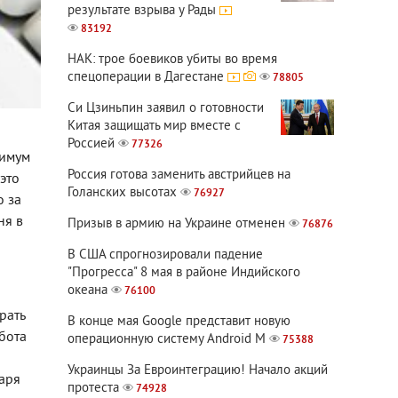
результате взрыва у Рады
83192
НАК: трое боевиков убиты во время
спецоперации в Дагестане
78805
Си Цзиньпин заявил о готовности
Китая защищать мир вместе с
Россией
77326
симум
Россия готова заменить австрийцев на
это
Голанских высотах
76927
о за
ня в
Призыв в армию на Украине отменен
76876
В США спрогнозировали падение
"Прогресса" 8 мая в районе Индийского
океана
76100
рать
В конце мая Google представит новую
абота
операционную систему Android M
75388
Украинцы За Евроинтеграцию! Начало акций
аря
протеста
74928