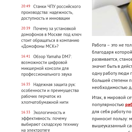
Станки ЧПУ российского
20:49
производства: надежность,
доступность и инновации
Почему за установкой
20:39
домофонов в Москве под ключ
стоит обращаться в компанию
Работа – это не то
«Домофоны МСК»?
благодаря которой
Обзор Yamaha DM7:
16:41
развивается, стано
возможности цифровой
значит быть в дейс
микшерной консоли для
одну работу люди п
профессионального звука
большей степени п
Надежная защита рук:
16:35
необходимостью д
особенности и преимущества
рабочих перчаток из
Итак, в мировой се
хлопчатобумажной нити
популярностью
раб
для себя работу по
Экологичность и
16:33
эффективность: почему
приносит пользу: 
выбирают складскую технику
вышеуказанный сай
на электротяге