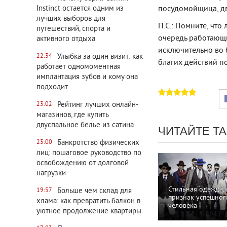
Instinct остается одним из
посудомойщица, дв
лучших выборов для
П.С.: Помните, что
путешествий, спорта и
очередь работающи
активного отдыха
исключительно во б
Улыбка за один визит: как
22:34
благих действий п
работает одномоментная
имплантация зубов и кому она
подходит
Рейтинг лучших онлайн-
23:02
магазинов, где купить
двуспальное белье из сатина
ЧИТАЙТЕ Т
Банкротство физических
23:00
лиц: пошаговое руководство по
освобождению от долговой
нагрузки
Стильная одежда, 
Больше чем склад для
19:57
признак успешног
хлама: как превратить балкон в
человека
уютное продолжение квартиры