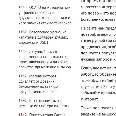
которому можно бы
множество интерес
ОСАГО на мотоцикл: как
16:13
устроено страхование
что повар – это в
двухколесного транспорта и от
Естественно, если 
чего зависит стоимость полиса
На сайте нам пред
Безопасное хранение
15:30
повара), имеются р
капитала в долларах, рублях,
тысяч рублей ежем
дирхамах и USDT
предложения, особ
Латунный лист в
17:22
пользуется популя
современном строительстве,
нужный запрос и н
промышленности и дизайне:
свойства, применение и выбор
Если у вас нет оп
работу, то обрати
Москва, которая
15:57
что-нибудь найдёт
удивляет: от древних
белокаменных стен до
грузчиками. Если у
футуристичных парков
забывайте правиль
Интернет.
Как сэкономить на
15:42
ремонте без потери качества
Также пользуются 
введите на вышеук
Почему серия Garmin
15:40