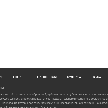
РЕ
СПОРТ
ПРОИСШЕСТВИЯ
КУЛЬТУРА
НАУКА
ены.
ьных частей текстов или изображений, публикация и републикация, перепечатка или
 осуществлялось, строго запрещается без предварительного письменного согласия с
 цитирование материалов сайта без получения предварительного согласия, но в объем
а сайт не ниже, чем во втором абзаце текста.