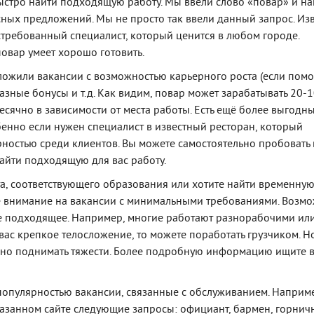
стро найти подходящую работу. Мы ввели слово «повар» и н
ных предложений. Мы не просто так ввели данный запрос. Изв
остребованный специалист, который ценится в любом городе.
повар умеет хорошо готовить.
ложили вакансии с возможностью карьерного роста (если пом
азные бонусы и т.д. Как видим, повар может зарабатывать 20-
есячно в зависимости от места работы. Есть ещё более выгодн
енно если нужен специалист в известный ресторан, который
рностью среди клиентов. Вы можете самостоятельно пробовать 
айти подходящую для вас работу.
ыта, соответствующего образования или хотите найти временну
те внимание на вакансии с минимальными требованиями. Возмо
е подходящее. Например, многие работают разнорабочими ил
 вас крепкое телосложение, то можете поработать грузчиком. Н
но поднимать тяжести. Более подробную информацию ищите в
популярностью вакансии, связанные с обслуживанием. Наприм
азанном сайте следующие запросы: официант, бармен, горничн