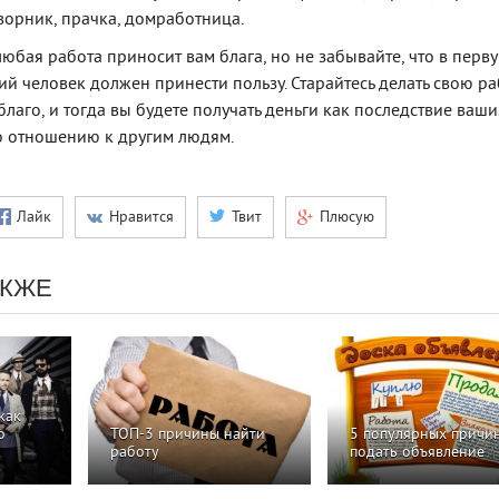
орник, прачка, домработница.
 любая работа приносит вам блага, но не забывайте, что в перв
й человек должен принести пользу. Старайтесь делать свою ра
лаго, и тогда вы будете получать деньги как последствие ваши
о отношению к другим людям.
Лайк
Нравится
Твит
Плюсую
АКЖЕ
как
о
ТОП-3 причины найти
5 популярных причи
работу
подать объявление