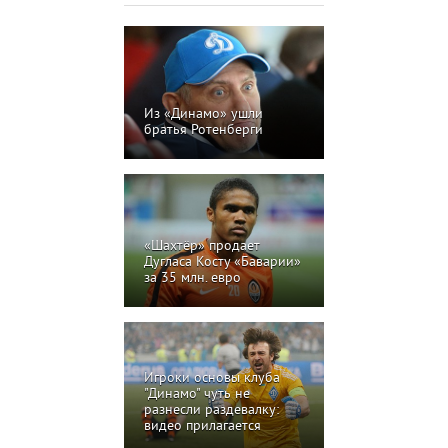
Из «Динамо» ушли
братья Ротенберги
«Шахтёр» продает
Дугласа Косту «Баварии»
за 35 млн. евро
Игроки основы клуба
"Динамо" чуть не
разнесли раздевалку:
видео прилагается