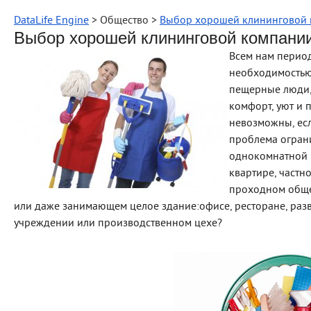
DataLife Engine
> Общество >
Выбор хорошей клининговой к
Выбор хорошей клининговой компании 
Всем нам период
необходимостью
пещерные люди, 
комфорт, уют и 
невозможны, есл
проблема огран
однокомнатной к
квартире, частно
проходном обще
или даже занимающем целое здание:офисе, ресторане, раз
учреждении или производственном цехе?