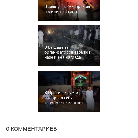
Взрыв у штаб-квартиры
полиции в Египте
В Багдаде за
организаторов взрывов
назначена награда
В Ираке в мечети
подорвал себя
террорист-смертник
0 КОММЕНТАРИЕВ