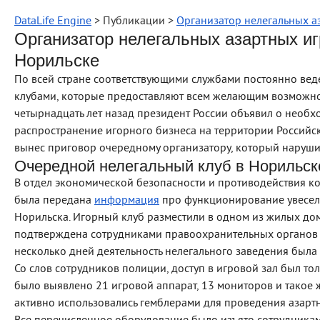
DataLife Engine
> Публикации >
Организатор нелегальных а
Организатор нелегальных азартных иг
Норильске
По всей стране соответствующими службами постоянно вед
клубами, которые предоставляют всем желающим возможно
четырнадцать лет назад президент России объявил о необх
распространение игорного бизнеса на территории Российск
вынес приговор очередному организатору, который наруши
Очередной нелегальный клуб в Норильск
В отдел экономической безопасности и противодействия к
была передана
информация
про функционирование увесели
Норильска. Игорный клуб разместили в одном из жилых до
подтверждена сотрудниками правоохранительных органов 
несколько дней деятельность нелегального заведения была
Со слов сотрудников полиции, доступ в игровой зал был то
было выявлено 21 игровой аппарат, 13 мониторов и такое 
активно использовались гемблерами для проведения азартн