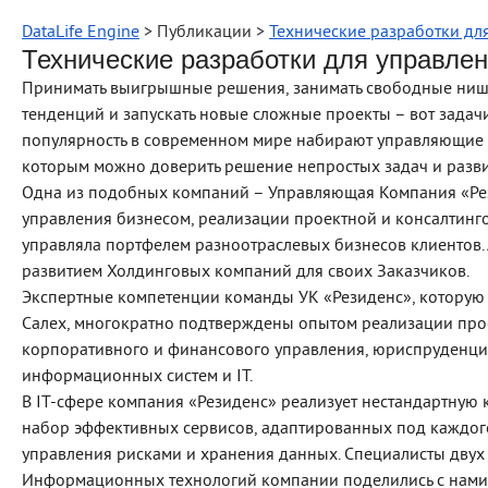
DataLife Engine
> Публикации >
Технические разработки дл
Технические разработки для управлен
Принимать выигрышные решения, занимать свободные ниши 
тенденций и запускать новые сложные проекты – вот задач
популярность в современном мире набирают управляющие 
которым можно доверить решение непростых задач и разви
Одна из подобных компаний – Управляющая Компания «Рез
управления бизнесом, реализации проектной и консалтинго
управляла портфелем разноотраслевых бизнесов клиентов. 
развитием Холдинговых компаний для своих Заказчиков.
Экспертные компетенции команды УК «Резиденс», которую 
Салех, многократно подтверждены опытом реализации про
корпоративного и финансового управления, юриспруденции
информационных систем и IT.
В IT-сфере компания «Резиденс» реализует нестандартну
набор эффективных сервисов, адаптированных под каждого
управления рисками и хранения данных. Специалисты дву
Информационных технологий компании поделились с нами