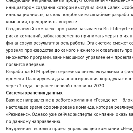
Следующий нетривиальный продукт компании «Резиденс» –
инициатором создания которой выступил Эмад Салех. Особе
инновационность, так как подобные масштабные разработки
компании, предприняты впервые.
Создаваемый комплекс программ называется Risk lifecycle 
риски компаний, заблаговременно принимать меры по их 
финансовую результативность работы. Эта система сможет 
уровнях производства до самого нижнего и охватывать проц
множество программ, занимающихся управлением проектам
появится впервые.
Разработка RLM требует серьезных интеллектуальных и фи
времени. Планируемая дата анонсирования «продукта» вне
через 2 года, не ранее первой половины 2020 г.
Системы хранения данных
Важное направление в работе компании «Резиденс» – блокч
настоящее время сформирована команда, которая реализуе
«Резиденс». Однако уже сейчас эксперты компании оказыв
по данному направлению.
Внутренний тестовый проект управляющей компании «Резид