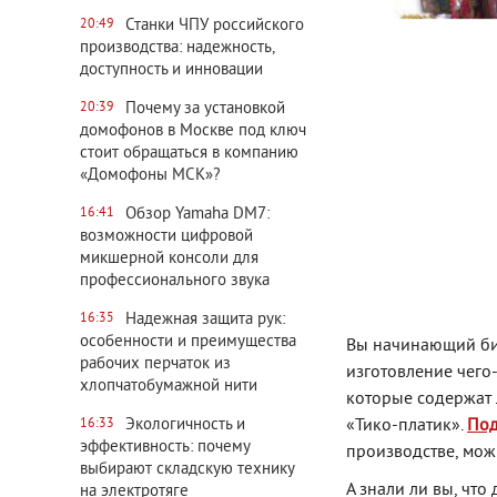
Станки ЧПУ российского
20:49
производства: надежность,
доступность и инновации
Почему за установкой
20:39
домофонов в Москве под ключ
стоит обращаться в компанию
«Домофоны МСК»?
Обзор Yamaha DM7:
16:41
возможности цифровой
микшерной консоли для
профессионального звука
Надежная защита рук:
16:35
особенности и преимущества
Вы начинающий биз
рабочих перчаток из
изготовление чего
хлопчатобумажной нити
которые содержат
Экологичность и
«Тико-платик».
Под
16:33
эффективность: почему
производстве, мож
выбирают складскую технику
А знали ли вы, что
на электротяге