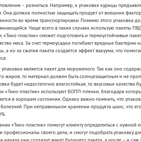
отовления – разниться. Например, к упаковке курицы предъявл
. Она должна полностью защищать продукт от внешних фактор
анности во время транспортировки. Помимо этого упаковка д
минающейся. Чаще всего в таких случаях использую пакеты ПВД
. «Тико-пластик» сможет подготовить и термоустойчивые паке
ество мяса. За счет термоусадки погибают вредные бактерии н
, а из-за сжатия пакета создается эффект вакуума, что помога
ся.
упаковки является пакет для мороженого. Так как оно содерж
го жиров, то материал должен быть солнцезащитным и не проп
ковка будет недостаточно влагостойкая, то вкусовые качества б
ии «Тико-пластик» используют БОПП-пленки, благодаря котор
ается в хорошем состоянии. Однако важно помнить, что упаков
х болезней. При неправильном хранении продукта шанс, что ег
0%.
нии «Тико-пластик» помогут клиенту определиться с нужной е
и профессионалы своего дела, и смогут подобрать упаковку дл
я начала они создадут макет будущего пакета, а после – и сам з