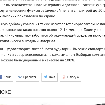
 из высококачественного материала и доставлен заказчику в с
услуга нанесения флексографической печати с палитрой до 10 ц
х высоких показателей по стране.
ную добавку компания также изготовляет биоразлагаемые пак
разложения таких пакетов около 12-14 месяцев. Такие упако
 как «Тико-пластик» заботится об окружающей среде, он включа
 экологически выгодный материал.
и – удовлетворить потребности аудитории. Высокие стандарт
планку и совершенствоваться с каждым днем. Выбирая компа
ы можете быть уверенным в качестве на 100%.
Лайк
Нравится
Твит
Плюсую
АКЖЕ