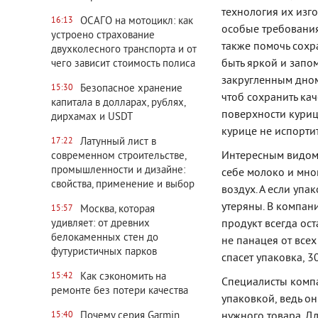
технология их изг
ОСАГО на мотоцикл: как
16:13
особые требования
устроено страхование
также помочь сохр
двухколесного транспорта и от
быть яркой и запо
чего зависит стоимость полиса
закругленным дном
Безопасное хранение
15:30
чтоб сохранить кач
капитала в долларах, рублях,
поверхности курицы
дирхамах и USDT
курице не испортит
Латунный лист в
17:22
Интересным видом 
современном строительстве,
промышленности и дизайне:
себе молоко и мно
свойства, применение и выбор
воздух. А если упа
утеряны. В компан
Москва, которая
15:57
удивляет: от древних
продукт всегда ост
белокаменных стен до
не панацея от все
футуристичных парков
спасет упаковка, 3
Как сэкономить на
15:42
Специалисты компа
ремонте без потери качества
упаковкой, ведь он
Почему серия Garmin
нужного товара. Дл
15:40