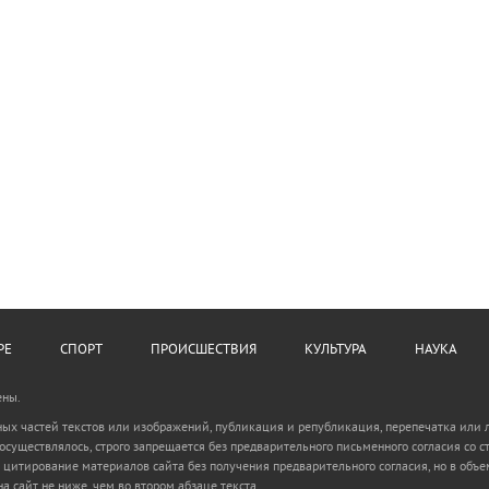
РЕ
СПОРТ
ПРОИСШЕСТВИЯ
КУЛЬТУРА
НАУКА
ены.
ьных частей текстов или изображений, публикация и републикация, перепечатка или
 осуществлялось, строго запрещается без предварительного письменного согласия с
 цитирование материалов сайта без получения предварительного согласия, но в объем
а сайт не ниже, чем во втором абзаце текста.