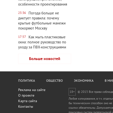
особенности проектирования
Погода больше не
23:36
диктует правила: почему
крытые футбольные манежи
покоряют Москву
Как мыть пластиковые
17:57
окна: полное руководство по
уходу за ПВХ-конструкциями
Больше новостей
ПОЛИТИКА
ОБЩЕСТВО
ЭКОНОМИКА
В МИ
Реклама на сайте
18+
© 2015 Все права соблюд
О проекте
Любое копирование, в т.ч. отдел
Карта сайта
бы техническим способом оно не
Контакты
ссылки обязательны. Допускается
поисковых систем гиперссылкой н