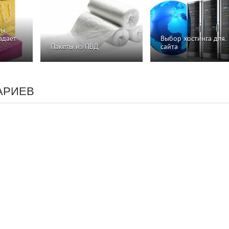
ы:
здает
Выбор хостинга для
Пакеты из ПВД
сайта
АРИЕВ