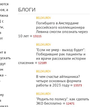
яются
БЛОГИ
ов, а
олжна
BELOKUROV
 с
Погибшего в Амстердаме
ты,
российского коллекционера
Левина смогли опознать через
а
10 лет
13115
ет
BELOKUROV
"Если не умер - выход будет":
ит в
Победившие рак пациенты и
ускать
их врачи рассказали истории
спасения
12189
удут
ым
BELOKUROV
ка –
В чем счастье айтишника?
четыре основных формата
о
работы в 2023 году
13373
BELOKUROV
му
"Родить по полису": как сделать
я
ЭКО бесплатно
12471
аказ.