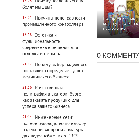
Почему после алкоголя
17:03
болят мышцы?
Причины неисправности
17:01
Подарочные пакет
когда упаковка со
промышленного контроллера
настроение
Эстетика и
16:58
функциональность:
современные решения для
отделки интерьера
0 КОММЕНТ
Почему выбор надежного
21:17
поставщика определяет успех
медицинского бизнеса
Качественная
21:16
полиграфия в Екатеринбурге:
как заказать продукцию для
успеха вашего бизнеса
Инженерные сети:
21:14
полное руководство по выбору
надежной запорной арматуры
для водоснабжения от "ВСЯ