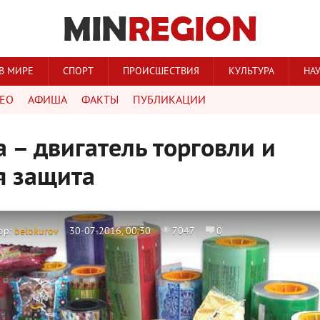
В МИРЕ
СПОРТ
ПРОИСШЕСТВИЯ
КУЛЬТУРА
НА
ЕО
АФИША
ФАКТЫ
ПУБЛИКАЦИИ
 – двигатель торговли и
я защита
ор:
belokurov
30-07-2016, 00:30
7047
0