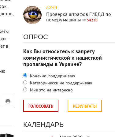
рок.
ADMIN
ветов,
Проверка штрафов ГИБДД по
номеру машины
54230
еты.
ОПРОС
вки –
ет в
Как Вы относитесь к запрету
коммунистической и нацисткой
пропаганды в Украине?
ы
нию
Конечно, поддерживаю
Категорически не поддерживаю
Мне это не интересно
ГОЛОСОВАТЬ
РЕЗУЛЬТАТЫ
КАЛЕНДАРЬ