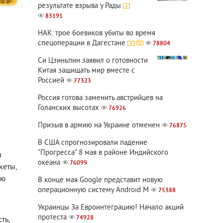
результате взрыва у Рады
83191
НАК: трое боевиков убиты во время
спецоперации в Дагестане
78804
Си Цзиньпин заявил о готовности
Китая защищать мир вместе с
Россией
77323
Россия готова заменить австрийцев на
Голанских высотах
76926
Призыв в армию на Украине отменен
76875
В США спрогнозировали падение
"Прогресса" 8 мая в районе Индийского
я
океана
76099
кеты,
ию
В конце мая Google представит новую
операционную систему Android M
о
75388
Украинцы За Евроинтеграцию! Начало акций
протеста
74928
ть,