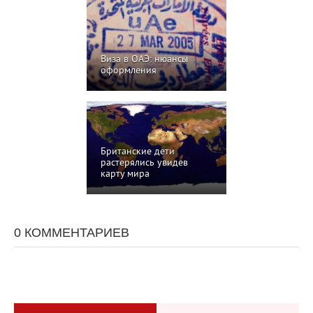
Виза в ОАЭ: нюансы
оформления
Британские дети
растерялись увидев
карту мира
0 КОММЕНТАРИЕВ