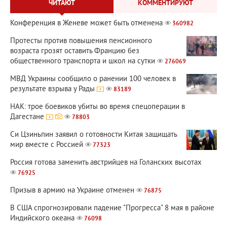
ЧИТАЮТ
КОММЕНТИРУЮТ
Конференция в Женеве может быть отменена
360982
Протесты против повышения пенсионного
возраста грозят оставить Францию без
общественного транспорта и школ на сутки
276069
МВД Украины сообщило о ранении 100 человек в
результате взрыва у Рады
83189
НАК: трое боевиков убиты во время спецоперации в
Дагестане
78803
Си Цзиньпин заявил о готовности Китая защищать
мир вместе с Россией
77323
Россия готова заменить австрийцев на Голанских высотах
76925
Призыв в армию на Украине отменен
76875
В США спрогнозировали падение "Прогресса" 8 мая в районе
Индийского океана
76098