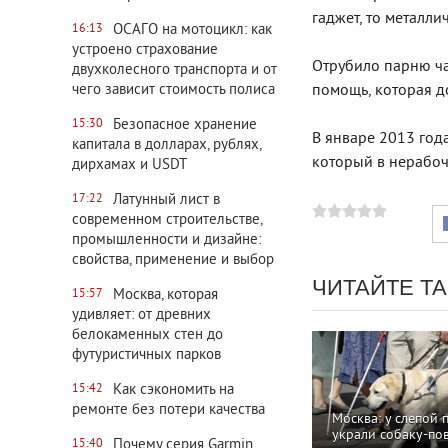
гаджет, то металли
ОСАГО на мотоцикл: как
16:13
устроено страхование
Отрубило парню ча
двухколесного транспорта и от
чего зависит стоимость полиса
помощь, которая д
Безопасное хранение
15:30
В январе 2013 года
капитала в долларах, рублях,
который в нерабоч
дирхамах и USDT
Латунный лист в
17:22
современном строительстве,
промышленности и дизайне:
свойства, применение и выбор
ЧИТАЙТЕ Т
Москва, которая
15:57
удивляет: от древних
белокаменных стен до
футуристичных парков
Как сэкономить на
15:42
ремонте без потери качества
Москва: у слепой 
украли собаку-по
Почему серия Garmin
15:40