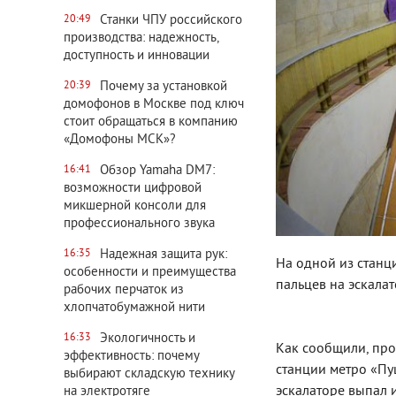
Станки ЧПУ российского
20:49
производства: надежность,
доступность и инновации
Почему за установкой
20:39
домофонов в Москве под ключ
стоит обращаться в компанию
«Домофоны МСК»?
Обзор Yamaha DM7:
16:41
возможности цифровой
микшерной консоли для
профессионального звука
Надежная защита рук:
16:35
На одной из станц
особенности и преимущества
пальцев на эскалат
рабочих перчаток из
хлопчатобумажной нити
Экологичность и
16:33
Как сообщили, про
эффективность: почему
станции метро «Пу
выбирают складскую технику
эскалаторе выпал 
на электротяге