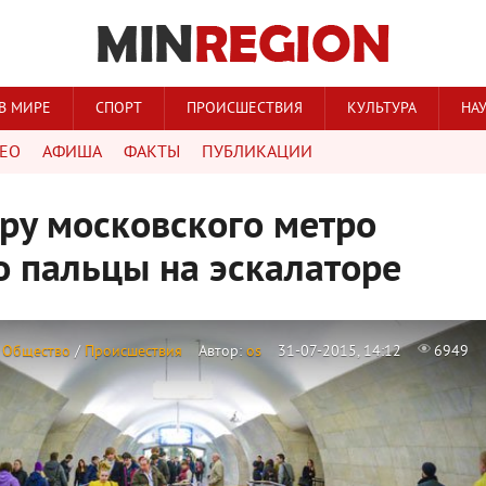
В МИРЕ
СПОРТ
ПРОИСШЕСТВИЯ
КУЛЬТУРА
НА
ЕО
АФИША
ФАКТЫ
ПУБЛИКАЦИИ
ру московского метро
о пальцы на эскалаторе
/
Общество
/
Происшествия
Автор:
os
31-07-2015, 14:12
6949