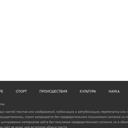
РЕ
СПОРТ
ПРОИСШЕСТВИЯ
КУЛЬТУРА
НАУКА
ены.
ьных частей текстов или изображений, публикация и републикация, перепечатка или
 осуществлялось, строго запрещается без предварительного письменного согласия с
 цитирование материалов сайта без получения предварительного согласия, но в объем
а сайт не ниже, чем во втором абзаце текста.