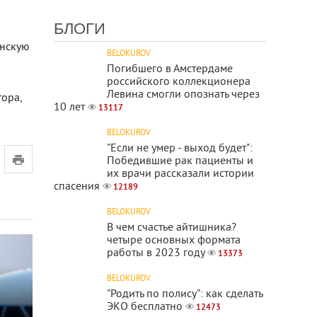
БЛОГИ
инскую
BELOKUROV
Погибшего в Амстердаме
российского коллекционера
Левина смогли опознать через
тора,
10 лет
13117
BELOKUROV
"Если не умер - выход будет":
Победившие рак пациенты и
их врачи рассказали истории
спасения
12189
BELOKUROV
В чем счастье айтишника?
четыре основных формата
работы в 2023 году
13373
BELOKUROV
"Родить по полису": как сделать
ЭКО бесплатно
12473