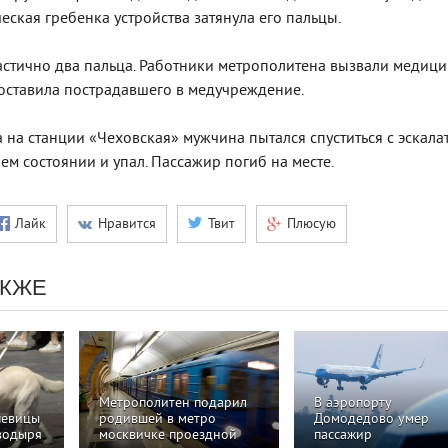
ческая гребенка устройства затянула его пальцы.
стично два пальца. Работники метрополитена вызвали медиц
оставила пострадавшего в медучреждение.
 на станции «Чеховская» мужчина пытался спуститься с эскала
ем состоянии и упал. Пассажир погиб на месте.
Лайк
Нравится
Твит
Плюсую
АКЖЕ
Метрополитен подарил
В аэропорту
певицы
родившей в метро
Домодедово умер
водыря
москвичке проездной
пассажир