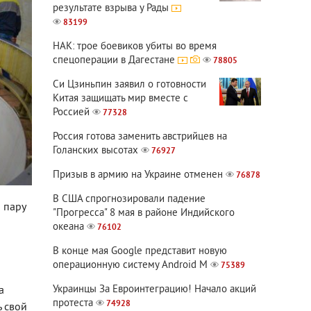
результате взрыва у Рады
83199
НАК: трое боевиков убиты во время
спецоперации в Дагестане
78805
Си Цзиньпин заявил о готовности
Китая защищать мир вместе с
Россией
77328
Россия готова заменить австрийцев на
Голанских высотах
76927
Призыв в армию на Украине отменен
76878
В США спрогнозировали падение
 пару
"Прогресса" 8 мая в районе Индийского
океана
76102
В конце мая Google представит новую
операционную систему Android M
75389
Украинцы За Евроинтеграцию! Начало акций
а
протеста
74928
ь свой