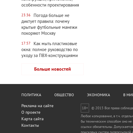
особенности проектирования
Погода больше не
23:36
диктует правила: почему
крытые футбольные манежи
покоряют Москву
Как мыть пластиковые
17:57
окна: полное руководство по
уходу за ПВХ-конструкциями
Больше новостей
ПОЛИТИКА
ОБЩЕСТВО
ЭКОНОМИКА
В МИ
Реклама на сайте
18+
© 2015 Все права соблюд
О проекте
Любое копирование, в т.ч. отдел
Карта сайта
бы техническим способом оно не
Контакты
ссылки обязательны. Допускается
поисковых систем гиперссылкой н