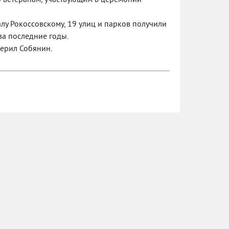
мэр ветеранам, участвующим в церемонии
лу Рокоссовскому, 19 улиц и парков получили
за последние годы.
верил Собянин.