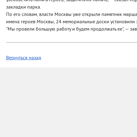
увековечить память героев, защитить их память", — сказал 
закладки парка.
По его словам, власти Москвы уже открыли памятник марша
имена героев Москвы, 24 мемориальные доски установили 
"Мы провели большую работу и будем продолжать ее", — за
Вернуться назад