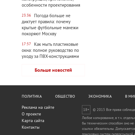
особенности проектирования
Погода больше не
23:36
диктует правила: почему
крытые футбольные манежи
покоряют Москву
Как мыть пластиковые
17:57
окна: полное руководство по
уходу за ПВХ-конструкциями
Больше новостей
ПОЛИТИКА
ОБЩЕСТВО
ЭКОНОМИКА
В МИ
Реклама на сайте
18+
© 2015 Все права соблюд
О проекте
Любое копирование, в т.ч. отдел
Карта сайта
бы техническим способом оно не
Контакты
ссылки обязательны. Допускается
поисковых систем гиперссылкой н