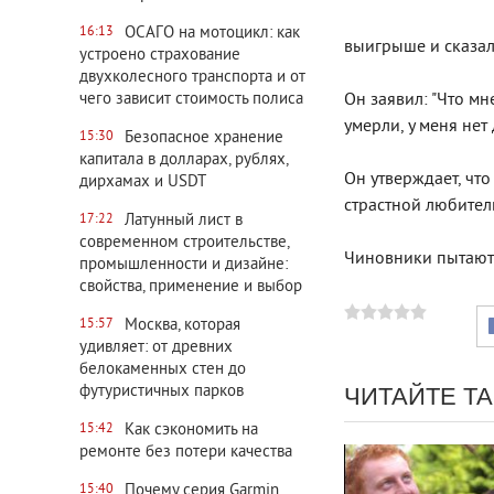
ОСАГО на мотоцикл: как
16:13
выигрыше и сказал,
устроено страхование
двухколесного транспорта и от
чего зависит стоимость полиса
Он заявил: "Что мн
умерли, у меня нет
Безопасное хранение
15:30
капитала в долларах, рублях,
Он утверждает, чт
дирхамах и USDT
страстной любител
Латунный лист в
17:22
современном строительстве,
Чиновники пытаютс
промышленности и дизайне:
свойства, применение и выбор
Москва, которая
15:57
удивляет: от древних
белокаменных стен до
футуристичных парков
ЧИТАЙТЕ Т
Как сэкономить на
15:42
ремонте без потери качества
Почему серия Garmin
15:40