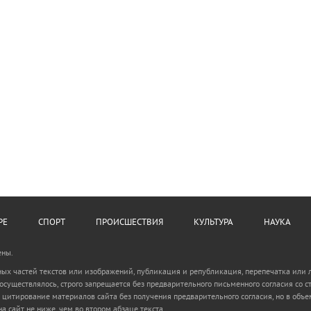
РЕ
СПОРТ
ПРОИСШЕСТВИЯ
КУЛЬТУРА
НАУКА
ены.
ьных частей текстов или изображений, публикация и републикация, перепечатка или
 осуществлялось, строго запрещается без предварительного письменного согласия с
 цитирование материалов сайта без получения предварительного согласия, но в объем
а сайт не ниже, чем во втором абзаце текста.