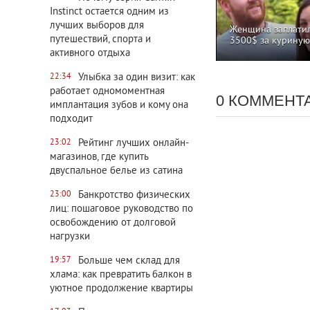
Instinct остается одним из
лучших выборов для
Женщина заплати
путешествий, спорта и
3500$ за куриную
активного отдыха
Улыбка за один визит: как
22:34
работает одномоментная
0 КОММЕНТ
имплантация зубов и кому она
подходит
Рейтинг лучших онлайн-
23:02
магазинов, где купить
двуспальное белье из сатина
Банкротство физических
23:00
лиц: пошаговое руководство по
освобождению от долговой
нагрузки
Больше чем склад для
19:57
хлама: как превратить балкон в
уютное продолжение квартиры