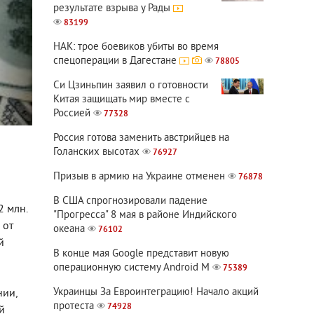
результате взрыва у Рады
83199
НАК: трое боевиков убиты во время
спецоперации в Дагестане
78805
Си Цзиньпин заявил о готовности
Китая защищать мир вместе с
Россией
77328
Россия готова заменить австрийцев на
Голанских высотах
76927
Призыв в армию на Украине отменен
76878
В США спрогнозировали падение
 млн.
"Прогресса" 8 мая в районе Индийского
 от
океана
76102
й
В конце мая Google представит новую
операционную систему Android M
75389
Украинцы За Евроинтеграцию! Начало акций
нии,
протеста
74928
й