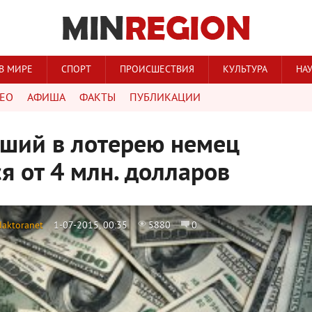
В МИРЕ
СПОРТ
ПРОИСШЕСТВИЯ
КУЛЬТУРА
НА
ЕО
АФИША
ФАКТЫ
ПУБЛИКАЦИИ
ший в лотерею немец
я от 4 млн. долларов
daktoranet
1-07-2015, 00:35
5880
0