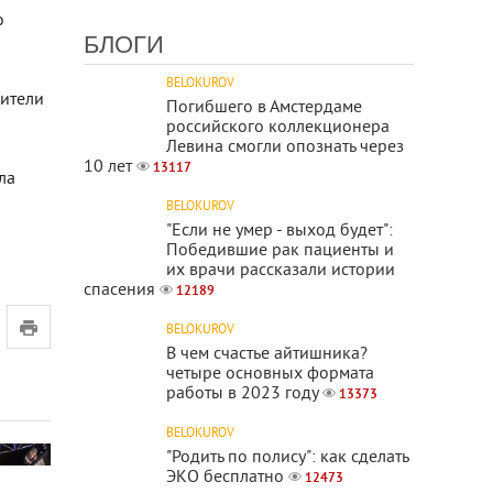
о
БЛОГИ
BELOKUROV
дители
Погибшего в Амстердаме
российского коллекционера
Левина смогли опознать через
10 лет
13117
ла
BELOKUROV
"Если не умер - выход будет":
Победившие рак пациенты и
их врачи рассказали истории
спасения
12189
BELOKUROV
В чем счастье айтишника?
четыре основных формата
работы в 2023 году
13373
BELOKUROV
"Родить по полису": как сделать
ЭКО бесплатно
12473