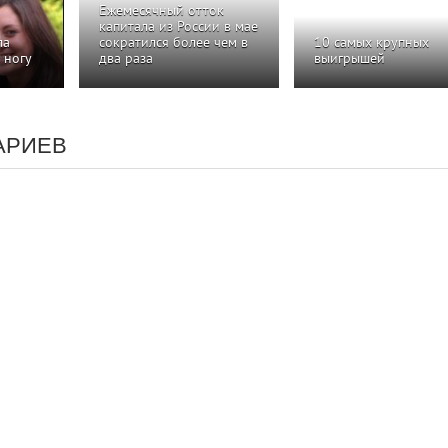
Ежемесячный отток
капитала из России в мае
ла
сократился более чем в
10 самых крупных
 ногу
два раза
выигрышей
АРИЕВ