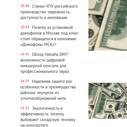
Станки ЧПУ российского
20:49
производства: надежность,
доступность и инновации
Почему за установкой
20:39
домофонов в Москве под ключ
стоит обращаться в компанию
«Домофоны МСК»?
Обзор Yamaha DM7:
16:41
возможности цифровой
микшерной консоли для
профессионального звука
Надежная защита рук:
16:35
особенности и преимущества
рабочих перчаток из
хлопчатобумажной нити
Экологичность и
16:33
эффективность: почему
выбирают складскую технику
на электротяге