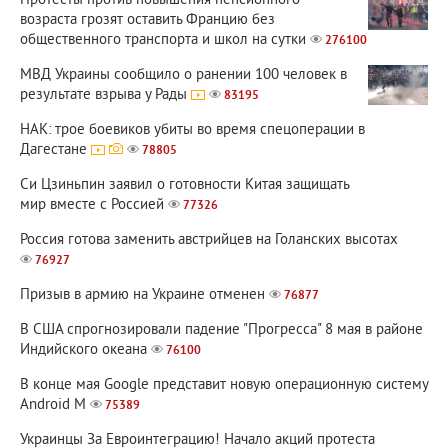
Протесты против повышения пенсионного
возраста грозят оставить Францию без
общественного транспорта и школ на сутки
276100
МВД Украины сообщило о ранении 100 человек в
результате взрыва у Рады
83195
НАК: трое боевиков убиты во время спецоперации в
Дагестане
78805
Си Цзиньпин заявил о готовности Китая защищать
мир вместе с Россией
77326
Россия готова заменить австрийцев на Голанских высотах
76927
Призыв в армию на Украине отменен
76877
В США спрогнозировали падение "Прогресса" 8 мая в районе
Индийского океана
76100
В конце мая Google представит новую операционную систему
Android M
75389
Украинцы За Евроинтеграцию! Начало акций протеста