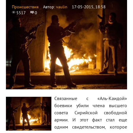
Происшествия
Автор:
vaulin
17-05-2015, 18:58
5517
0
Связанные с «Аль-Каидой»
боевики убили члена высшего
совета Сирийской свободной
армии. И этот факт стал еще
одним свидетельством, которое