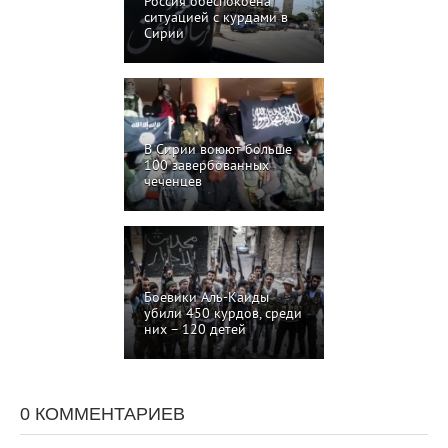
Россия обеспокоена
ситуацией с курдами в
Сирии
В Сирии воюют больше
100 завербованных
чеченцев
Боевики Аль-Каиды
убили 450 курдов, среди
них – 120 детей
0 КОММЕНТАРИЕВ